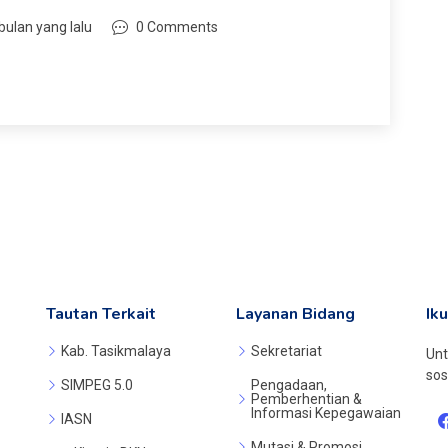
bulan yang lalu
0 Comments
Tautan Terkait
Layanan Bidang
Ik
Kab. Tasikmalaya
Sekretariat
Unt
sos
SIMPEG 5.0
Pengadaan,
Pemberhentian &
Informasi Kepegawaian
IASN
Mutasi & Promosi